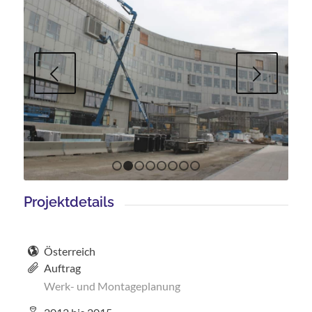
Weiter
1
2
3
4
5
6
7
8
Projektdetails
Österreich
Auftrag
Werk- und Montageplanung